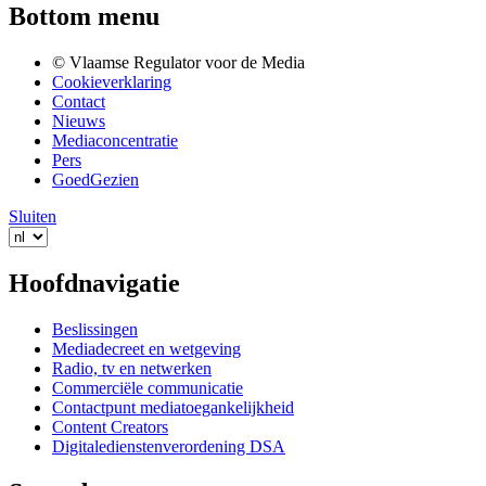
Bottom menu
© Vlaamse Regulator voor de Media
Cookieverklaring
Contact
Nieuws
Mediaconcentratie
Pers
GoedGezien
Sluiten
Hoofdnavigatie
Beslissingen
Mediadecreet en wetgeving
Radio, tv en netwerken
Commerciële communicatie
Contactpunt mediatoegankelijkheid
Content Creators
Digitaledienstenverordening DSA