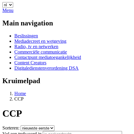
Menu
Main navigation
Beslissingen
Mediadecreet en wetgeving
Radio, tv en netwerken
Commerciële communicatie
Contactpunt mediatoegankelijkheid
Content Creators
Digitaledienstenverordening DSA
Kruimelpad
Home
CCP
CCP
Sorteren:
Vul een trefwoord in