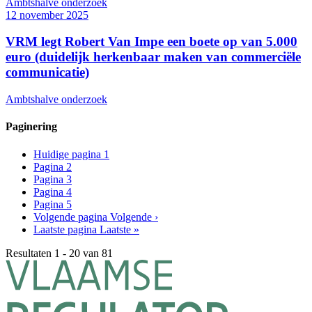
Ambtshalve onderzoek
12 november 2025
VRM legt Robert Van Impe een boete op van 5.000
euro (duidelijk herkenbaar maken van commerciële
communicatie)
Ambtshalve onderzoek
Paginering
Huidige pagina
1
Pagina
2
Pagina
3
Pagina
4
Pagina
5
Volgende pagina
Volgende ›
Laatste pagina
Laatste »
Resultaten 1 - 20 van 81