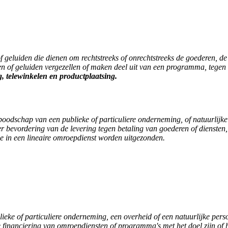
f geluiden die dienen om rechtstreeks of onrechtstreeks de goederen, de
den of geluiden vergezellen of maken deel uit van een programma, tegen 
 telewinkelen en productplaatsing.
 boodschap van een publieke of particuliere onderneming, of natuurlijk
 ter bevordering van de levering tegen betaling van goederen of dienste
ie in een lineaire omroepdienst worden uitgezonden.
lieke of particuliere onderneming, een overheid of een natuurlijke per
e financiering van omroepdiensten of programma's met het doel zijn of