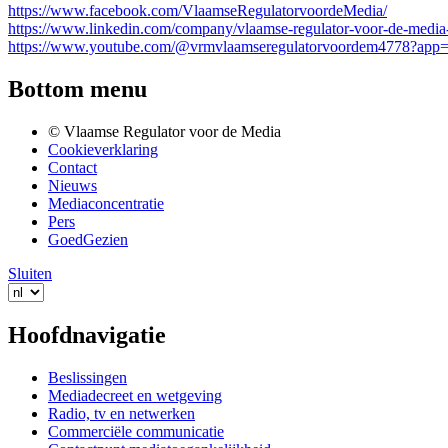
https://www.facebook.com/VlaamseRegulatorvoordeMedia/
https://www.linkedin.com/company/vlaamse-regulator-voor-de-media
https://www.youtube.com/@vrmvlaamseregulatorvoordem4778?app=
Bottom menu
© Vlaamse Regulator voor de Media
Cookieverklaring
Contact
Nieuws
Mediaconcentratie
Pers
GoedGezien
Sluiten
Hoofdnavigatie
Beslissingen
Mediadecreet en wetgeving
Radio, tv en netwerken
Commerciële communicatie