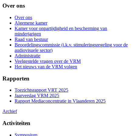
Over ons
Over ons
Algemene kamer
Kamer voor onpartijdigheid en bescherming van
minderjarigen
Raad van bestuur
Beoordelingscommissie (i.k.v. stimuleringsregeling voor de
audiovisuele sector)
Administratie
Veelgestelde vragen over de VRM
Het nieuws van de VRM volgen
Rapporten
Toezichtsrapport VRT 2025
Jaarverslag VRM 2025
Rapport Mediaconcentratie in Vlaanderen 2025
Archief
Activiteiten
Symposium