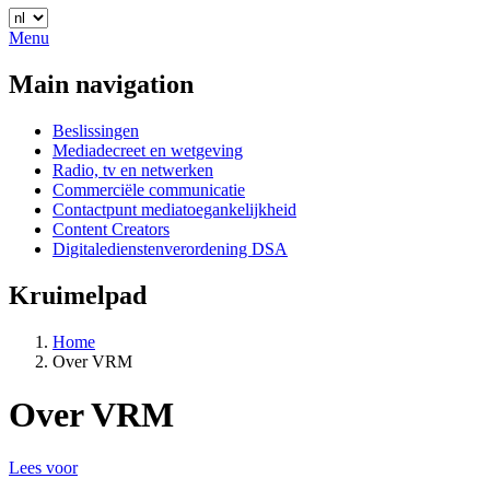
Menu
Main navigation
Beslissingen
Mediadecreet en wetgeving
Radio, tv en netwerken
Commerciële communicatie
Contactpunt mediatoegankelijkheid
Content Creators
Digitaledienstenverordening DSA
Kruimelpad
Home
Over VRM
Over VRM
Lees voor