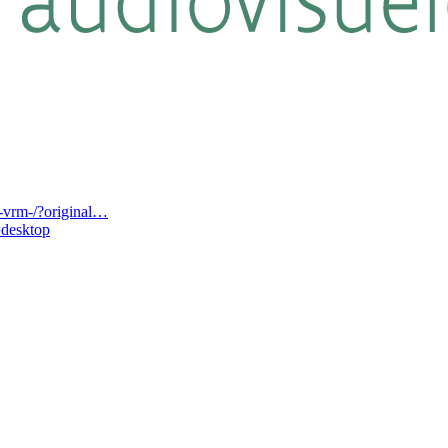
-vrm-/?original…
desktop