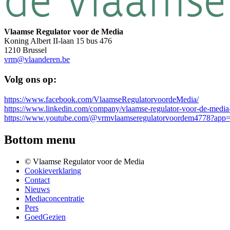
Vlaamse Regulator voor de Media
Koning Albert II-laan 15 bus 476
1210 Brussel
vrm@vlaanderen.be
Volg ons op:
https://www.facebook.com/VlaamseRegulatorvoordeMedia/
https://www.linkedin.com/company/vlaamse-regulator-voor-de-media
https://www.youtube.com/@vrmvlaamseregulatorvoordem4778?app=
Bottom menu
© Vlaamse Regulator voor de Media
Cookieverklaring
Contact
Nieuws
Mediaconcentratie
Pers
GoedGezien