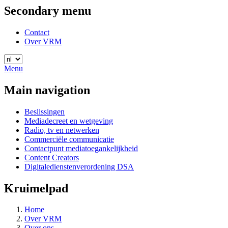
Secondary menu
Contact
Over VRM
Menu
Main navigation
Beslissingen
Mediadecreet en wetgeving
Radio, tv en netwerken
Commerciële communicatie
Contactpunt mediatoegankelijkheid
Content Creators
Digitaledienstenverordening DSA
Kruimelpad
Home
Over VRM
Over ons