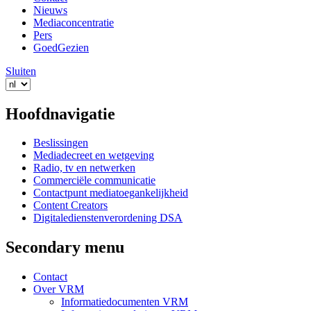
Nieuws
Mediaconcentratie
Pers
GoedGezien
Sluiten
Hoofdnavigatie
Beslissingen
Mediadecreet en wetgeving
Radio, tv en netwerken
Commerciële communicatie
Contactpunt mediatoegankelijkheid
Content Creators
Digitaledienstenverordening DSA
Secondary menu
Contact
Over VRM
Informatiedocumenten VRM