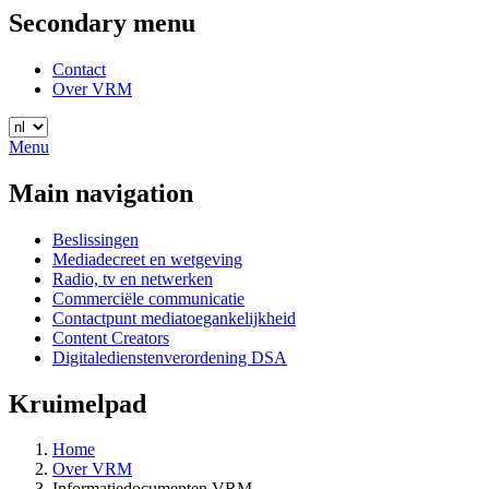
Secondary menu
Contact
Over VRM
Menu
Main navigation
Beslissingen
Mediadecreet en wetgeving
Radio, tv en netwerken
Commerciële communicatie
Contactpunt mediatoegankelijkheid
Content Creators
Digitaledienstenverordening DSA
Kruimelpad
Home
Over VRM
Informatiedocumenten VRM