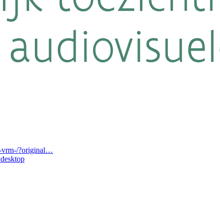
-vrm-/?original…
desktop