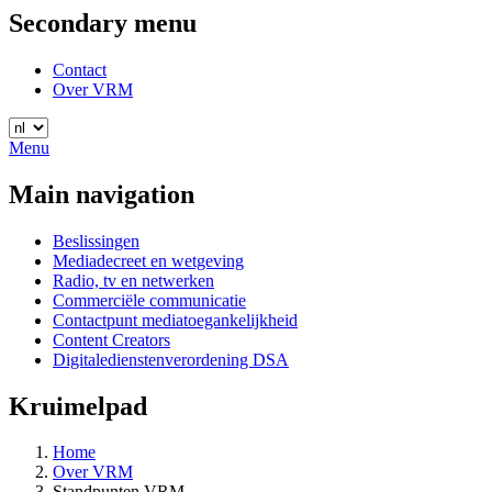
Secondary menu
Contact
Over VRM
Menu
Main navigation
Beslissingen
Mediadecreet en wetgeving
Radio, tv en netwerken
Commerciële communicatie
Contactpunt mediatoegankelijkheid
Content Creators
Digitaledienstenverordening DSA
Kruimelpad
Home
Over VRM
Standpunten VRM