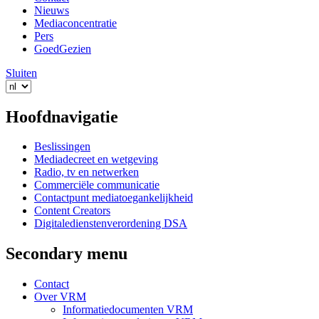
Nieuws
Mediaconcentratie
Pers
GoedGezien
Sluiten
Hoofdnavigatie
Beslissingen
Mediadecreet en wetgeving
Radio, tv en netwerken
Commerciële communicatie
Contactpunt mediatoegankelijkheid
Content Creators
Digitaledienstenverordening DSA
Secondary menu
Contact
Over VRM
Informatiedocumenten VRM