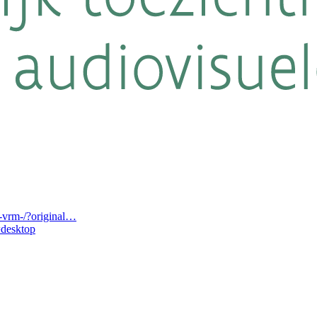
-vrm-/?original…
desktop