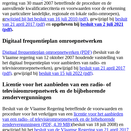
regering van 30 maart 2007 betreffende de procedure en de
aanvullende kwalificatiecriteria en voorwaarden voor de erkenning
van particuliere landelijke, regionale en lokale radio-omroepen),
g
ewijzigd bij het besluit van 16 juli 2010 (pdf)
, gewijzigd bij
besluit
van 21 april 2017 (pdf)
en
opgeheven bij
besluit van 2 juli 2021
(pdf)
.
Digitaal frequentieplan omroepnetwerken
Digitaal frequentieplan omroepnetwerken (PDF)
(besluit van de
Vlaamse regering van 12 oktober 2007 houdende vaststelling van
het digitaal frequentieplan voor aanbieders van radio- en
televisieomroepnetwerken), gewijzigd bij
besluit van 21 april 2017
(pdf)
, gewijzigd bij
besluit van 15 juli 2022 (pdf)
.
Licentie voor het aanbieden van een radio- of
televisieomroepnetwerk en de bijbehorende
zendervergunningen
Besluit van de Vlaamse Regering betreffende de voorwaarden en
procedure voor het verkrijgen van een
licentie voor het aanbieden
van een radio- of televisieomroepnetwerk en de bijbehorende
zendervergunningen (PDF, 4.39 MB)
(besluit van 18 juli 2008) en
gewijzigd bij het
besluit van de Vlaamse Regering van 21 april 2017