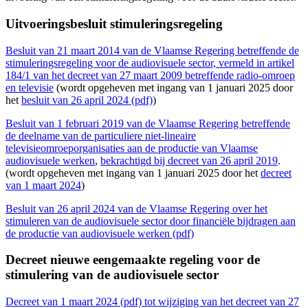
Uitvoeringsbesluit stimuleringsregeling
Besluit van 21 maart 2014 van de Vlaamse Regering betreffende de
stimuleringsregeling voor de audiovisuele sector, vermeld in artikel
184/1 van het decreet van 27 maart 2009 betreffende radio-omroep
en televisie
(wordt opgeheven met ingang van 1 januari 2025 door
het
besluit van 26 april 2024 (pdf)
)
Besluit van 1 februari 2019 van de Vlaamse Regering betreffende
de deelname van de particuliere niet-lineaire
televisieomroeporganisaties aan de productie van Vlaamse
audiovisuele werken
,
bekrachtigd bij decreet van 26 april 2019
.
(wordt opgeheven met ingang van 1 januari 2025 door het
decreet
van 1 maart 2024
)
Besluit van 26 april 2024 van de Vlaamse Regering over het
stimuleren van de audiovisuele sector door financiële bijdragen aan
de productie van audiovisuele werken (pdf)
Decreet nieuwe eengemaakte regeling voor de
stimulering van de audiovisuele sector
Decreet van 1 maart 2024 (pdf) tot wijziging van het decreet van 27