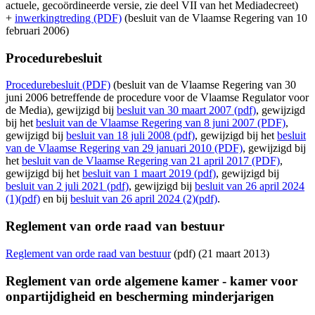
actuele, gecoördineerde versie, zie deel VII van het Mediadecreet)
+
inwerkingtreding (PDF)
(besluit van de Vlaamse Regering van 10
februari 2006)
Procedurebesluit
Procedurebesluit (PDF)
(besluit van de Vlaamse Regering van 30
juni 2006 betreffende de procedure voor de Vlaamse Regulator voor
de Media), gewijzigd bij
besluit van 30 maart 2007 (pdf)
, gewijzigd
bij het
besluit van de Vlaamse Regering van 8 juni 2007 (PDF)
,
gewijzigd bij
besluit van 18 juli 2008 (pdf)
, gewijzigd bij het
besluit
van de Vlaamse Regering van 29 januari 2010 (PDF)
, gewijzigd bij
het
besluit van de Vlaamse Regering van 21 april 2017 (PDF)
,
gewijzigd bij het
besluit van 1 maart 2019 (pdf)
, gewijzigd bij
besluit van 2 juli 2021 (pdf)
, gewijzigd bij
besluit van 26 april 2024
(1)(pdf)
en bij
besluit van 26 april 2024 (2)(pdf)
.
Reglement van orde raad van bestuur
Reglement van orde raad van bestuur
(pdf) (21 maart 2013)
Reglement van orde algemene kamer - kamer voor
onpartijdigheid en bescherming minderjarigen