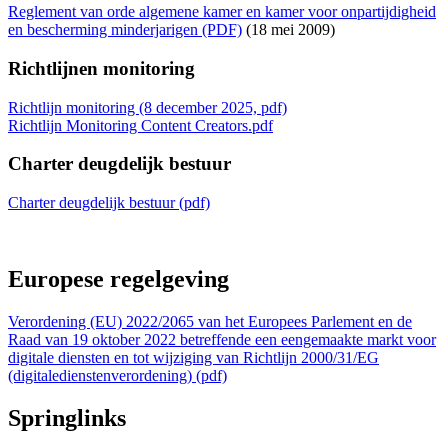
Reglement van orde algemene kamer en kamer voor onpartijdigheid
en bescherming minderjarigen (PDF)
(18 mei 2009)
Richtlijnen monitoring
Richtlijn monitoring (8 december 2025, pdf)
Richtlijn Monitoring Content Creators.pdf
Charter deugdelijk bestuur
Charter deugdelijk bestuur (pdf)
Europese regelgeving
Verordening (EU) 2022/2065 van het Europees Parlement en de
Raad van 19 oktober 2022 betreffende een eengemaakte markt voor
digitale diensten en tot wijziging van Richtlijn 2000/31/EG
(digitaledienstenverordening) (pdf)
Springlinks