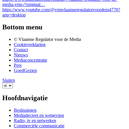
media-vrm-/?original…
https://www.youtube.com/@vrmvlaamseregulatorvoordem4778?
app=desktop
Bottom menu
© Vlaamse Regulator voor de Media
Cookieverklaring
Contact
Nieuws
Mediaconcentratie
Pers
GoedGezien
Sluiten
Hoofdnavigatie
Beslissingen
Mediadecreet en wetgeving
Radio, tv en netwerken
Commerciële communicatie