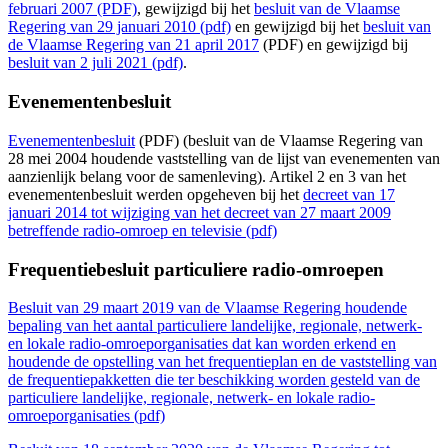
februari 2007 (PDF)
,
gewijzigd bij het
besluit van de Vlaamse
Regering van 29 januari 2010 (pdf)
en gewijzigd bij het
besluit van
de Vlaamse Regering van 21 april 2017
(PDF) en gewijzigd bij
besluit van 2 juli 2021 (pdf)
.
Evenementenbesluit
Evenementenbesluit
(PDF)
(besluit van de Vlaamse Regering van
28 mei 2004 houdende vaststelling van de lijst van evenementen van
aanzienlijk belang voor de samenleving). Artikel 2 en 3 van het
evenementenbesluit werden opgeheven bij het
decreet van 17
januari 2014 tot wijziging van het decreet van 27 maart 2009
betreffende radio-omroep en televisie (pdf)
Frequentiebesluit particuliere radio-omroepen
Besluit van 29 maart 2019 van de Vlaamse Regering houdende
bepaling van het aantal particuliere landelijke, regionale, netwerk-
en lokale radio-omroeporganisaties dat kan worden erkend en
houdende de opstelling van het frequentieplan en de vaststelling van
de frequentiepakketten die ter beschikking worden gesteld van de
particuliere landelijke, regionale, netwerk- en lokale radio-
omroeporganisaties (pdf)