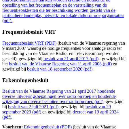
opstelling van het frequentieplan en de vaststelling van de
frequentiepakketten die ter beschikking worden gesteld van de
particuliere landelijke, netwerk- en lokale radio-omroeporganisaties
(pdf).
Frequentiebesluit VRT
Frequentiebesluit VRT (PDF)
(besluit van de Vlaamse regering van
9 maart 2007 waarbij de nodige frequenties voor analoge radio ter
beschikking van de Vlaamse Radio- en Televisieomroep worden
gesteld), gewijzigd bij
besluit van 21 april 2017 (pdf)
, gewijzigd bij
het
besluit van de Vlaamse Regering van 11 april 2008 (pdf)
en
gewijzigd bij
besluit van 18 september 2020 (pdf)
.
Erkenningenbesluit
Besluit van de Vlaamse Regering van 21 april 2017 houdende
diverse uitvoeringsbepalingen over radio-omroep en houdende
wijziging van diverse besluiten over radio-omroep (pdf)
, gewijzigd
bij
besluit van 2 juli 2021 (pdf)
, gewijzigd bij
besluit van 29
september 2023 (pdf)
en gewijzigd bij
decreet van 19 april 2024
(pdf)
.
Voorheen:
Erkenningenbesluit (PDF)
(besluit van de Vlaamse