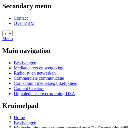
Secondary menu
Contact
Over VRM
Menu
Main navigation
Beslissingen
Mediadecreet en wetgeving
Radio, tv en netwerken
Commerciële communicatie
Contactpunt mediatoegankelijkheid
Content Creators
Digitaledienstenverordening DSA
Kruimelpad
Home
Beslissingen
Waarschuwing voor content creator Aaron De Groeve (duideli