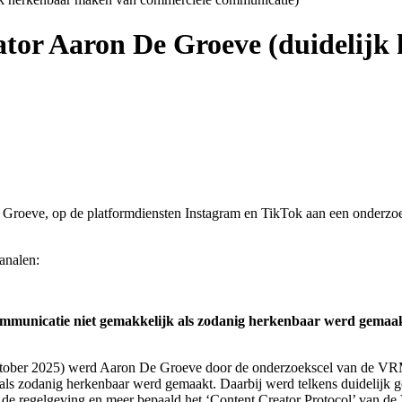
ator Aaron De Groeve (duidelij
roeve, op de platformdiensten Instagram en TikTok aan een onderzoek 
analen:
communicatie niet gemakkelijk als zodanig herkenbaar werd gemaa
 oktober 2025) werd Aaron De Groeve door de onderzoekscel van de VRM
ls zodanig herkenbaar werd gemaakt. Daarbij werd telkens duidelijk g
e regelgeving en meer bepaald het ‘Content Creator Protocol’ van d