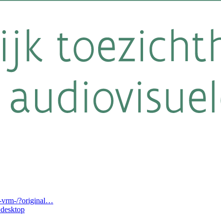
-vrm-/?original…
desktop