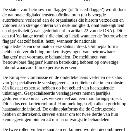
De status van 'betrouwbare flagger' (of 'trusted flagger') wordt door
de nationale digitaledienstencoördinatoren (en bevoegde
autoriteiten) verleend aan de organisaties die hierom verzoeken en
voldoen aan strenge criteria van deskundigheid, onafhankelijkheid
en objectiviteit (zoals gedefinieerd in artikel 22 van de DSA). Dit is
een rol 'op lange termijn' die eindigt hetzij wanneer de 'betrouwbare
flagger' dat zelf beslist, hetzij wanneer de nationale
digitaledienstencoördinator deze status intrekt. Onlineplatforms
hebben de verplichting om kennisgevingen van 'betrouwbare
flaggers' met voorrang te behandelen. De meldingen van
'betrouwbare flaggers' kunnen betrekking hebben op onwettige
inhoud waarvoor hun expertise is erkend.
De Europese Commissie en de ondertekenaars verlenen de status
van 'gespecialiseerde verslaggever' aan entiteiten die in ten minste
één lidstaat expertise hebben op het gebied van haatzaaiende
uitlatingen. Gespecialiseerde verslaggevers nemen jaarlijks
gedurende maximaal zes weken deel aan een monitoringsproject.
Dit is dus een kortetermijnrol. Hun meldingen zijn alleen gericht op
haatzaaiende inhoud. De onlineplatforms die de Gedragscode+
hebben ondertekend, streven ernaar om tot twee derde van hun
kennisgevingen binnen 24 uur na ontvangst te behandelen.
De twee rollen vullen elkaar aan en kunnen worden gecombineerd