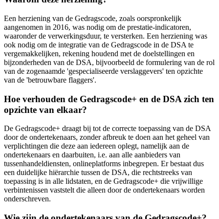
Een herziening van de Gedragscode, zoals oorspronkelijk
aangenomen in 2016, was nodig om de prestatie-indicatoren,
waaronder de verwerkingsduur, te versterken. Een herziening was
ook nodig om de integratie van de Gedragscode in de DSA te
vergemakkelijken, rekening houdend met de doelstellingen en
bijzonderheden van de DSA, bijvoorbeeld de formulering van de rol
van de zogenaamde 'gespecialiseerde verslaggevers' ten opzichte
van de 'betrouwbare flaggers'.
Hoe verhouden de Gedragscode+ en de DSA zich ten
opzichte van elkaar?
De Gedragscode+ draagt bij tot de correcte toepassing van de DSA
door de ondertekenaars, zonder afbreuk te doen aan het geheel van
verplichtingen die deze aan iedereen oplegt, namelijk aan de
ondertekenaars en daarbuiten, i.e. aan alle aanbieders van
tussenhandeldiensten, onlineplatforms inbegrepen. Er bestaat dus
een duidelijke hiërarchie tussen de DSA, die rechtstreeks van
toepassing is in alle lidstaten, en de Gedragscode+ die vrijwillige
verbintenissen vaststelt die alleen door de ondertekenaars worden
onderschreven.
Wie zijn de ondertekenaars van de Gedragscode+?