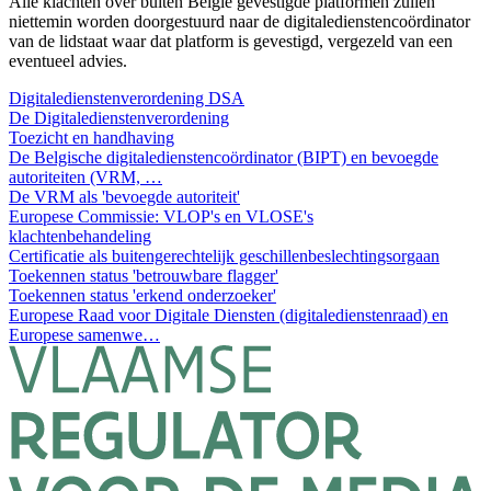
Alle klachten over buiten België gevestigde platformen zullen
niettemin worden doorgestuurd naar de digitaledienstencoördinator
van de lidstaat waar dat platform is gevestigd, vergezeld van een
eventueel advies.
Digitaledienstenverordening DSA
De Digitaledienstenverordening
Toezicht en handhaving
De Belgische digitaledienstencoördinator (BIPT) en bevoegde
autoriteiten (VRM, …
De VRM als 'bevoegde autoriteit'
Europese Commissie: VLOP's en VLOSE's
klachtenbehandeling
Certificatie als buitengerechtelijk geschillenbeslechtingsorgaan
Toekennen status 'betrouwbare flagger'
Toekennen status 'erkend onderzoeker'
Europese Raad voor Digitale Diensten (digitaledienstenraad) en
Europese samenwe…