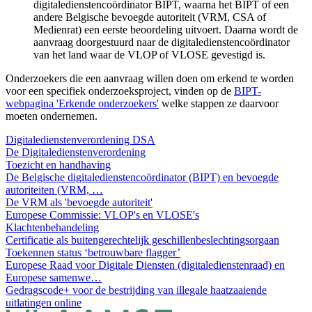
digitaledienstencoördinator BIPT, waarna het BIPT of een
andere Belgische bevoegde autoriteit (VRM, CSA of
Medienrat) een eerste beoordeling uitvoert. Daarna wordt de
aanvraag doorgestuurd naar de digitaledienstencoördinator
van het land waar de VLOP of VLOSE gevestigd is.
Onderzoekers die een aanvraag willen doen om erkend te worden
voor een specifiek onderzoeksproject, vinden op de
BIPT-
webpagina 'Erkende onderzoekers'
welke stappen ze daarvoor
moeten ondernemen.
Digitaledienstenverordening DSA
De Digitaledienstenverordening
Toezicht en handhaving
De Belgische digitaledienstencoördinator (BIPT) en bevoegde
autoriteiten (VRM, …
De VRM als 'bevoegde autoriteit'
Europese Commissie: VLOP's en VLOSE's
Klachtenbehandeling
Certificatie als buitengerechtelijk geschillenbeslechtingsorgaan
Toekennen status ‘betrouwbare flagger’
Europese Raad voor Digitale Diensten (digitaledienstenraad) en
Europese samenwe…
Gedragscode+ voor de bestrijding van illegale haatzaaiende
uitlatingen online