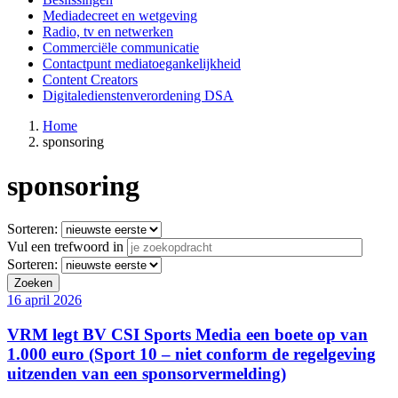
Mediadecreet en wetgeving
Main
Radio, tv en netwerken
navigation
Commerciële communicatie
Contactpunt mediatoegankelijkheid
Content Creators
Digitaledienstenverordening DSA
Home
sponsoring
Kruimelpad
sponsoring
Sorteren:
Vul een trefwoord in
Sorteren:
16 april 2026
VRM legt BV CSI Sports Media een boete op van
1.000 euro (Sport 10 – niet conform de regelgeving
uitzenden van een sponsorvermelding)