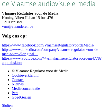
Vlaamse Regulator voor de Media
Koning Albert II-laan 15 bus 476
1210 Brussel
vrm@vlaanderen.be
Volg ons op:
https://www.facebook.com/VlaamseRegulatorvoordeMedia/
https://www.linkedin.com/company/vlaamse-regulator-voor-de-
media-vrm-/?original…
https://www.youtube.com/@vrmvlaamseregulatorvoordem4778?
app=desktop
© Vlaamse Regulator voor de Media
Cookieverklaring
Bottom
Contact
menu
Nieuws
Mediaconcentratie
Pers
GoedGezien
Sluiten