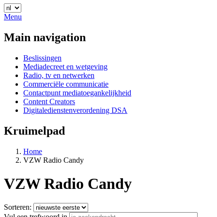
Menu
Main navigation
Beslissingen
Mediadecreet en wetgeving
Radio, tv en netwerken
Commerciële communicatie
Contactpunt mediatoegankelijkheid
Content Creators
Digitaledienstenverordening DSA
Kruimelpad
Home
VZW Radio Candy
VZW Radio Candy
Sorteren:
Vul een trefwoord in