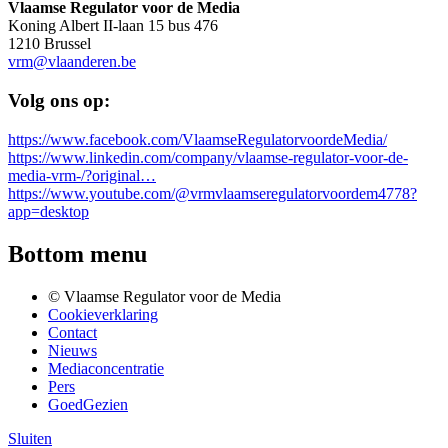
Vlaamse Regulator voor de Media
Koning Albert II-laan 15 bus 476
1210 Brussel
vrm@vlaanderen.be
Volg ons op:
https://www.facebook.com/VlaamseRegulatorvoordeMedia/
https://www.linkedin.com/company/vlaamse-regulator-voor-de-
media-vrm-/?original…
https://www.youtube.com/@vrmvlaamseregulatorvoordem4778?
app=desktop
Bottom menu
© Vlaamse Regulator voor de Media
Cookieverklaring
Contact
Nieuws
Mediaconcentratie
Pers
GoedGezien
Sluiten