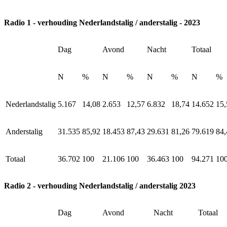
Radio 1 - verhouding Nederlandstalig / anderstalig - 2023
Dag
Avond
Nacht
Totaal
N
%
N
%
N
%
N
%
Nederlandstalig
5.167
14,08
2.653
12,57
6.832
18,74
14.652
15,
Anderstalig
31.535
85,92
18.453
87,43
29.631
81,26
79.619
84,
Totaal
36.702
100
21.106
100
36.463
100
94.271
10
Radio 2 - verhouding Nederlandstalig / anderstalig 2023
Dag
Avond
Nacht
Totaal