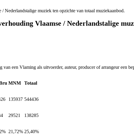
 / Nederlandstalige muziek ten opzichte van totaal muziekaanbod.
 verhouding Vlaamse / Nederlandstalige muz
 van een Vlaming als uitvoerder, auteur, producer of arrangeur een bep
 Bru
MNM
Totaal
326
135937
544436
34
29521
138285
02%
21,72%
25,40%