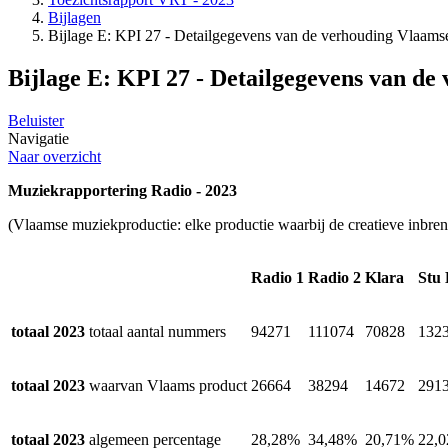
Bijlagen
Bijlage E: KPI 27 - Detailgegevens van de verhouding Vlaamse
Bijlage E: KPI 27 - Detailgegevens van de
Beluister
Navigatie
Naar overzicht
Muziekrapportering Radio - 2023
(Vlaamse muziekproductie: elke productie waarbij de creatieve inbreng
Radio 1
Radio 2
Klara
Stu
totaal 2023
totaal aantal nummers
94271
111074
70828
132
totaal 2023
waarvan Vlaams product
26664
38294
14672
291
totaal 2023
algemeen percentage
28,28%
34,48%
20,71%
22,