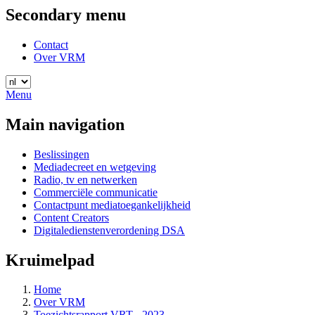
Secondary menu
Contact
Over VRM
Menu
Main navigation
Beslissingen
Mediadecreet en wetgeving
Radio, tv en netwerken
Commerciële communicatie
Contactpunt mediatoegankelijkheid
Content Creators
Digitaledienstenverordening DSA
Kruimelpad
Home
Over VRM
Toezichtsrapport VRT - 2023