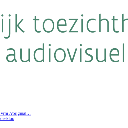
-vrm-/?original…
desktop