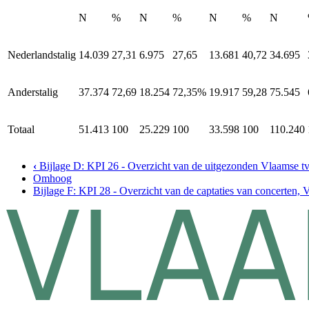
N
%
N
%
N
%
N
Nederlandstalig
14.039
27,31
6.975
27,65
13.681
40,72
34.695
Anderstalig
37.374
72,69
18.254
72,35%
19.917
59,28
75.545
Totaal
51.413
100
25.229
100
33.598
100
110.240
‹
Bijlage D: KPI 26 - Overzicht van de uitgezonden Vlaamse tv
Omhoog
Bijlage F: KPI 28 - Overzicht van de captaties van concerten, V