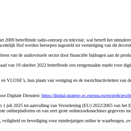
t 2009 betreffende radio-omroep en televisie, wat betreft het stimulere
ttelijk Hof werden beroepen ingesteld tot vernietiging van dit decree
eren van de audiovisuele sector door financiële bijdragen aan de produ
d van 19 oktober 2022 betreffende een eengemaakte markt voor digital
en VLOSE’s, hun plaats van vestiging en de toezichtactiviteiten van
oor Digitale Diensten:
https://digital-strategy.ec.europa.eu/en/policies/
juli 2025 tot aanvulling van Verordening (EU) 2022/2065 van het Eu
te onlineplatforms en van zeer grote onlinezoekmachines gegevens moe
veiligheid en beveiliging voor minderjarigen online te waarborgen, ov