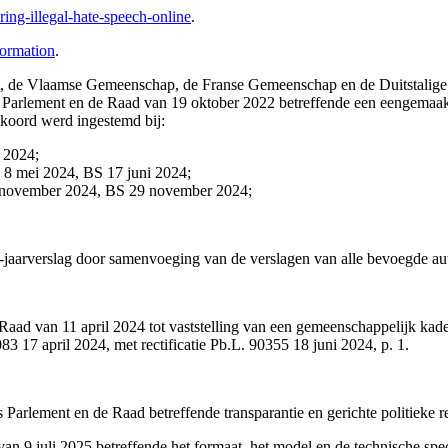
ering-illegal-hate-speech-online
.
nformation
.
, de Vlaamse Gemeenschap, de Franse Gemeenschap en de Duitstalige 
arlement en de Raad van 19 oktober 2022 betreffende een eengemaakte 
koord werd ingestemd bij:
 2024;
 8 mei 2024, BS 17 juni 2024;
3 november 2024, BS 29 november 2024;
-jaarverslag door samenvoeging van de verslagen van alle bevoegde au
ad van 11 april 2024 tot vaststelling van een gemeenschappelijk kader
3 17 april 2024, met rectificatie Pb.L. 90355 18 juni 2024, p. 1.
arlement en de Raad betreffende transparantie en gerichte politieke 
 juli 2025 betreffende het formaat, het model en de technische specifi