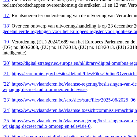
reclameboodschappen overeenkomstig de artikelen 11 en 12 van Veror
[
17
]
Richtsnoeren ter ondersteuning van de uitvoering van Verordening
[
18
]
Over een ontwerp van uitvoeringshandeling is op 23 december 20
gedetailleerde-regelingen-voor-het-Europees-register-voor-politieke
[
19
]
Verordening (EU) 2024/1689 van het Europees Parlement en de Raad
(EG) nr. 300/2008, (EU) nr. 167/2013, (EU) nr. 168/2013, (EU) 201
intelligentie).
[
20
]
https://digital-strategy.ec.europa.eu/nl/library/digital-omnibus-re
[
21
]
https://economie.fgov.be/sites/default/files/Files/Online/Overzi
[
22
]
https://www.vlaanderen.be/vlaamse-regering/beslissingen-van-de-v
wijziging-decreet-radio-omroep-en-televisie
.
[
23
]
https://www.vlaanderen.be/sarc/sites/sarc/files/2025-06/2025_0
[
24
]
https://www.vlaanderen.be/vlaamse-toezichtcommissie/machtigi
[
25
]
https://www.vlaanderen.be/vlaamse-regering/beslissingen-van-de-v
wijziging-decreet-radio-omroep-en-televisie-0
.
[
26
]
https://ec.europa.eu/info/law/better-regulation/have-your-say/in