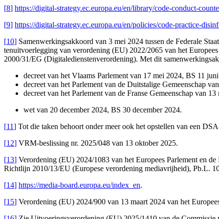
[
8
]
https://digital-strategy.ec.europa.eu/en/library/code-conduct-count
[
9
]
https://digital-strategy.ec.europa.eu/en/policies/code-practice-disi
[
10
]
Samenwerkingsakkoord van 3 mei 2024 tussen de Federale Staat
tenuitvoerlegging van verordening (EU) 2022/2065 van het Europees P
2000/31/EG (Digitaledienstenverordening). Met dit samenwerkingsak
decreet van het Vlaams Parlement van 17 mei 2024, BS 11 juni
decreet van het Parlement van de Duitstalige Gemeenschap van
decreet van het Parlement van de Franse Gemeenschap van 1
wet van 20 december 2024, BS 30 december 2024.
[
11
]
Tot die taken behoort onder meer ook het opstellen van een DSA
[
12
]
VRM-beslissing nr. 2025/048 van 13 oktober 2025.
[
13
]
Verordening (EU) 2024/1083 van het Europees Parlement en de Ra
Richtlijn 2010/13/EU (Europese verordening mediavrijheid), Pb.L. 108
[
14
]
https://media-board.europa.eu/index_en
.
[
15
]
Verordening (EU) 2024/900 van 13 maart 2024 van het Europees P
[
16
]
Zie Uitvoeringsverordening (EU) 2025/1410 van de Commissie van 9