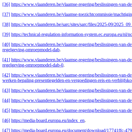
[36]
https://www.vlaanderen.be/vlaamse-regering/beslissingen-van-d
[37]
https://www.vlaanderen.be/vlaamse-toezichtcommissie/machtigi
[38]
https://www.vlaanderen.be/sarc/sites/sarc/files/2025-09/2025_
[39]
https://technical-regulation-information-system.ec.europa.eu/nl/n
[40]
https://www.vlaanderen.be/vlaamse-regering/beslissingen-van-de-
regelgeving-omroepmodel-dab
.
[
41
]
https://www.vlaanderen.be/vlaamse-regering/beslissingen-van-de-
regelgeving-omroepmodel-dab-0
.
[42]
https://www.vlaanderen.be/vlaamse-regering/beslissingen-van-de-
werken-bepaling-presentiegelden-en-vergoedingen-reis-en-verblijfsko
[43]
https://www.vlaanderen.be/vlaamse-regering/beslissingen-van-d
[44]
https://www.vlaanderen.be/vlaamse-regering/beslissingen-van-
[45]
https://www.vlaanderen.be/vlaamse-regering/beslissingen-van-
[46]
https://media-board.europa.eu/index_en
.
[47]
https://media-board.europa.eu/document/download/17741ffc-4