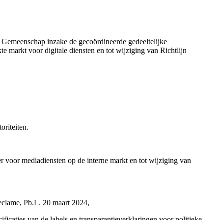
Gemeenschap inzake de gecoördineerde gedeeltelijke
markt voor digitale diensten en tot wijziging van Richtlijn
toriteiten.
 voor mediadiensten op de interne markt en tot wijziging van
reclame, Pb.L. 20 maart 2024,
caties van de labels en transparantieverklaringen voor politieke