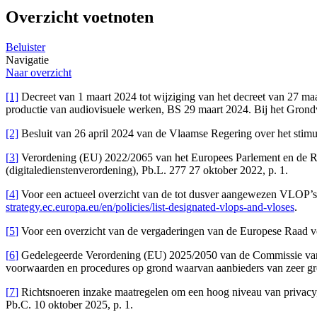
Overzicht voetnoten
Beluister
Navigatie
Naar overzicht
[1]
Decreet van 1 maart 2024 tot wijziging van het decreet van 27 maar
productie van audiovisuele werken, BS 29 maart 2024. Bij het Grondwe
[2]
Besluit van 26 april 2024 van de Vlaamse Regering over het stimul
[
3
]
Verordening (EU) 2022/2065 van het Europees Parlement en de Raa
(digitaledienstenverordening), Pb.L. 277 27 oktober 2022, p. 1.
[
4
]
Voor een actueel overzicht van de tot dusver aangewezen VLOP’s 
strategy.ec.europa.eu/en/policies/list-designated-vlops-and-vloses
.
[
5
]
Voor een overzicht van de vergaderingen van de Europese Raad v
[
6
]
Gedelegeerde Verordening (EU) 2025/2050 van de Commissie van 1 
voorwaarden en procedures op grond waarvan aanbieders van zeer gro
[
7
]
Richtsnoeren inzake maatregelen om een hoog niveau van privacy, 
Pb.C. 10 oktober 2025, p. 1.