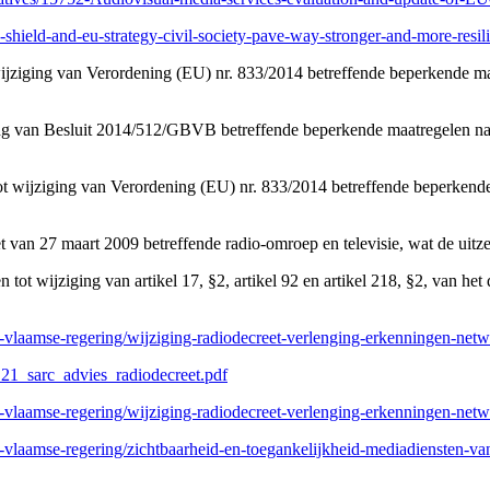
-shield-and-eu-strategy-civil-society-pave-way-stronger-and-more-resili
iging van Verordening (EU) nr. 833/2014 betreffende beperkende maatr
 van Besluit 2014/512/GBVB betreffende beperkende maatregelen naar 
 wijziging van Verordening (EU) nr. 833/2014 betreffende beperkende 
et van 27 maart 2009 betreffende radio-omroep en televisie, wat de ui
 tot wijziging van artikel 17, §2, artikel 92 en artikel 218, §2, van he
-vlaamse-regering/wijziging-radiodecreet-verlenging-erkenningen-netw
_21_sarc_advies_radiodecreet.pdf
-vlaamse-regering/wijziging-radiodecreet-verlenging-erkenningen-netw
-vlaamse-regering/zichtbaarheid-en-toegankelijkheid-mediadiensten-va