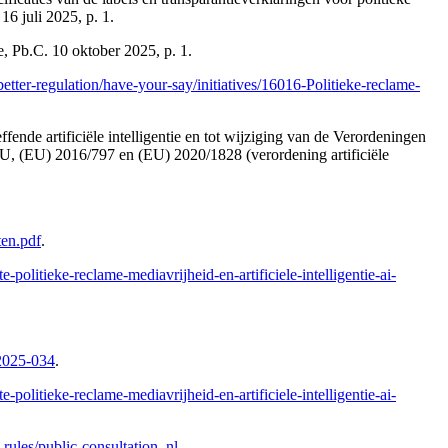
6 juli 2025, p. 1.
, Pb.C. 10 oktober 2025, p. 1.
better-regulation/have-your-say/initiatives/16016-Politieke-reclame-
nde artificiële intelligentie en tot wijziging van de Verordeningen
U, (EU) 2016/797 en (EU) 2020/1828 (verordening artificiële
ten.pdf
.
olitieke-reclame-mediavrijheid-en-artificiele-intelligentie-ai-
-2025-034
.
olitieke-reclame-mediavrijheid-en-artificiele-intelligentie-ai-
-rules/public-consultation_nl
.