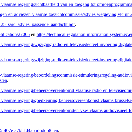
e-vlaamse-regering/zichtbaarheid-van-en-toegang-tot-omroepprogramma
ngen-en-adviezen-vlaamse-toezichtcommissie/advies-wetgeving-vtc-nr
09_25_sarc_advies_passende_aandacht.pdf
.
otification/27065
en
https://technical-regulation-information-system.ec.
vlaamse-regering/wijziging-radio-en-televisiedecreet-invoering-digital
vlaamse-regering/wijziging-radio-en-televisiedecreet-invoering-digital
vlaamse-regering/beoordelingscommissie-stimuleringsregeling-audiovis
sten
.
e-vlaamse-regering/beheersovereenkomst-vlaamse-radio-en-televisieom
de-vlaamse-regering/goedkeuring-beheersovereenkomst-vlaams-brussel
de-vlaamse-regering/beheersovereenkomsten-vzw-vlaams-audiovisueel-
795-407e-a7bf-fd4a55d6dd58_en
.