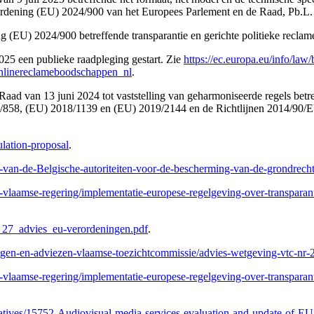
dening (EU) 2024/900 van het Europees Parlement en de Raad, Pb.L. 1
 (EU) 2024/900 betreffende transparantie en gerichte politieke reclame
25 een publieke raadpleging gestart. Zie
https://ec.europa.eu/info/law/
-onlinereclameboodschappen_nl
.
 van 13 juni 2024 tot vaststelling van geharmoniseerde regels betreffe
8/858, (EU) 2018/1139 en (EU) 2019/2144 en de Richtlijnen 2014/90/E
gulation-proposal
.
cht-van-de-Belgische-autoriteiten-voor-de-bescherming-van-de-grondrech
laamse-regering/implementatie-europese-regelgeving-over-transparante-p
6_27_advies_eu-verordeningen.pdf
.
ngen-en-adviezen-vlaamse-toezichtcommissie/advies-wetgeving-vtc-nr
laamse-regering/implementatie-europese-regelgeving-over-transparante-p
itiatives/15752-Audiovisual-media-services-evaluation-and-update-of-EU