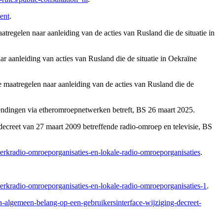
ent
.
egelen naar aanleiding van de acties van Rusland die de situatie in
aanleiding van acties van Rusland die de situatie in Oekraïne
maatregelen naar aanleiding van de acties van Rusland die de
tzendingen via etheromroepnetwerken betreft, BS 26 maart 2025.
t decreet van 27 maart 2009 betreffende radio-omroep en televisie, BS
erkradio-omroeporganisaties-en-lokale-radio-omroeporganisaties
.
erkradio-omroeporganisaties-en-lokale-radio-omroeporganisaties-1
.
n-algemeen-belang-op-een-gebruikersinterface-wijziging-decreet-