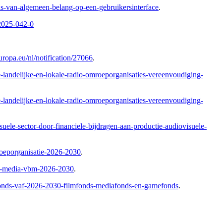
s-van-algemeen-belang-op-een-gebruikersinterface
.
-2025-042-0
europa.eu/nl/notification/27066
.
e-landelijke-en-lokale-radio-omroeporganisaties-vereenvoudiging-
e-landelijke-en-lokale-radio-omroeporganisaties-vereenvoudiging-
uele-sector-door-financiele-bijdragen-aan-productie-audiovisuele-
roeporganisatie-2026-2030
.
se-media-vbm-2026-2030
.
fonds-vaf-2026-2030-filmfonds-mediafonds-en-gamefonds
.