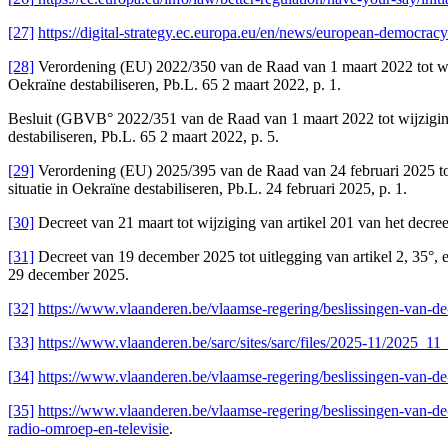
[27]
https://digital-strategy.ec.europa.eu/en/news/european-democracy
[28]
Verordening (EU) 2022/350 van de Raad van 1 maart 2022 tot wijz
Oekraïne destabiliseren, Pb.L. 65 2 maart 2022, p. 1.
Besluit (GBVB° 2022/351 van de Raad van 1 maart 2022 tot wijziging
destabiliseren, Pb.L. 65 2 maart 2022, p. 5.
[29]
Verordening (EU) 2025/395 van de Raad van 24 februari 2025 tot
situatie in Oekraïne destabiliseren, Pb.L. 24 februari 2025, p. 1.
[30]
Decreet van 21 maart tot wijziging van artikel 201 van het decre
[31]
Decreet van 19 december 2025 tot uitlegging van artikel 2, 35°, en
29 december 2025.
[32]
https://www.vlaanderen.be/vlaamse-regering/beslissingen-van-de
[33]
https://www.vlaanderen.be/sarc/sites/sarc/files/2025-11/2025_11
[
34
]
https://www.vlaanderen.be/vlaamse-regering/beslissingen-van-de
[35]
https://www.vlaanderen.be/vlaamse-regering/beslissingen-van-de
radio-omroep-en-televisie
.