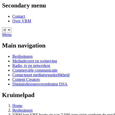
Secondary menu
Contact
Over VRM
Menu
Main navigation
Beslissingen
Mediadecreet en wetgeving
Radio, tv en netwerken
Commerciële communicatie
Contactpunt mediatoegankelijkheid
Content Creators
Digitaledienstenverordening DSA
Kruimelpad
Home
Beslissingen
VRM legt VRT boete op van 7.500 euro (niet conform de regel