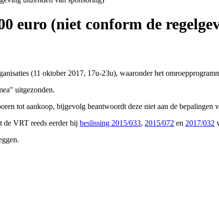
0 euro (niet conform de regelgev
rganisaties (11 oktober 2017, 17u-23u), waaronder het omroepprogra
mea" uitgezonden.
poren tot aankoop, bijgevolg beantwoordt deze niet aan de bepalingen va
at de VRT reeds eerder bij
beslissing 2015/033
,
2015/072
en
2017/032
v
eggen.