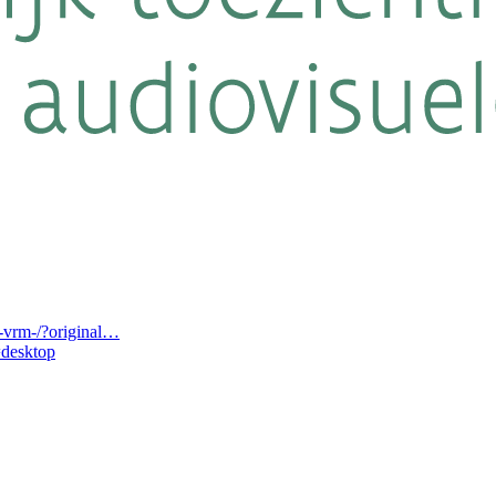
-vrm-/?original…
desktop