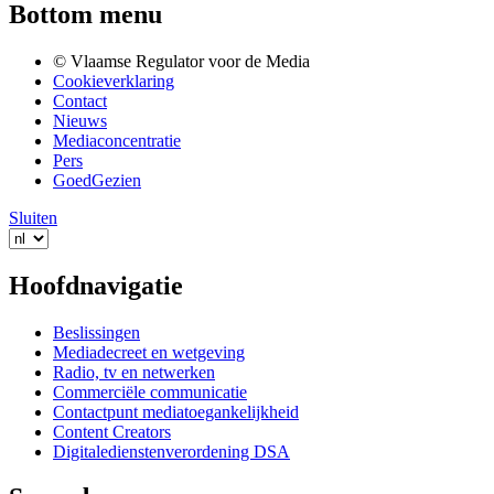
Bottom menu
© Vlaamse Regulator voor de Media
Cookieverklaring
Contact
Nieuws
Mediaconcentratie
Pers
GoedGezien
Sluiten
Hoofdnavigatie
Beslissingen
Mediadecreet en wetgeving
Radio, tv en netwerken
Commerciële communicatie
Contactpunt mediatoegankelijkheid
Content Creators
Digitaledienstenverordening DSA