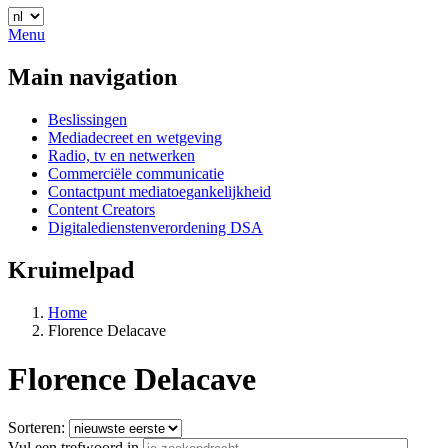
Menu
Main navigation
Beslissingen
Mediadecreet en wetgeving
Radio, tv en netwerken
Commerciële communicatie
Contactpunt mediatoegankelijkheid
Content Creators
Digitaledienstenverordening DSA
Kruimelpad
Home
Florence Delacave
Florence Delacave
Sorteren:
Vul een trefwoord in