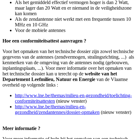
Als het gemiddeld effectief vermogen hoger is dan 2 Watt,
maar lager dan 20 Watt en er niemand in de veiligheidszone
kan komen
Als de zendantenne niet werkt met een frequentie tussen 10
MHz en 10 GHz
Voor de mobiele antennes
Hoe een conformiteitsattest aanvragen ?
Voor het opmaken van het technische dossier zijn zowel technische
gegevens van de antennes (zendvermogen, stralingsrichting, ...) als
kenmerken van de omgeving van de antennes nodig (gebouwen,
inplantingsplaats, ...). Voor meer informatie over het opmaken van
het technische dossier kan u terecht op de
website van het
Departement Leefmilieu, Natuur en Energie
van de Vlaamse
overheid op volgende links :
http://www.lne.be/themas/milieu-en-gezondheid/toelichting-
conformiteitsattesten
(nieuw venster)
http://www.lne.be/themas/milieu-en-
gezondheid/zendantennes/dossier-opmaken
(nieuw venster)
Meer informatie ?
Voor meer informatie of hulp bij het opmaken van een technisch