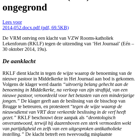
ongegrond
Lees voor
2014-052.docx.pdf (pdf, 69.5KB)
De VRM ontving een klacht van VZW Rooms-katholiek
Lekenforum (RKLF) tegen de uitzending van ‘Het Journaal’ (Eén –
30 oktober 2014, 19u).
De aanklacht
RKLF dient klacht in tegen de wijze waarop de benoeming van de
nieuwe pastoor in Middelkerke in Het Journaal aan bod is gekomen.
Volgens de klager werd daarin
“uitvoerig belang gehecht aan de
benoeming in Middelkerke, na verloop van zijn straftijd, van een
nieuwe pastoor, veroordeeld voor het betasten van een minderjarige
jongen.”
De klager geeft aan de beslissing van de bisschop van
Brugge te betreuren, en protesteert “
tegen de wijze waarop de
nieuwsdienst van VRT deze verkeerde beslissing in de verf heeft
gezet.”
RKLF beschouwt deze aanpak als
“deontologisch
onverantwoord, terwijl hij daarenboven een sterk vermoeden wekt
van partijdigheid en zelfs van een uitgesproken antikatholieke
instelling.”
De klacht betreft een tweevoudig misplaatste