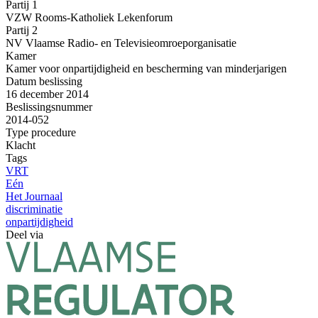
Partij 1
VZW Rooms-Katholiek Lekenforum
Partij 2
NV Vlaamse Radio- en Televisieomroeporganisatie
Kamer
Kamer voor onpartijdigheid en bescherming van minderjarigen
Datum beslissing
16 december 2014
Beslissingsnummer
2014-052
Type procedure
Klacht
Tags
VRT
Eén
Het Journaal
discriminatie
onpartijdigheid
Deel via