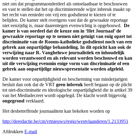
niet om dat programmaonderdeel als ontoelaatbaar te beschouwen
en vast te stellen dat het op discriminerende wijze inbreuk maakt op
het recht van eenieder om vrij een godsdienst te kiezen of te
belijden. De kamer stelt overigens vast dat de gewraakte reportage
niet eenzijdig is, maar daarentegen evenwichtig is opgebouwd.
De
kamer is van oordeel dat de keuze om in ‘Het Journaal’ de
gewraakte reportage op te nemen niet getuigt van enig opzet tot
discriminatie van de Rooms-katholieke godsdienst noch van een
gebrek aan onpartijdige behandeling. In dit opzicht kan ook de
verwijzing naar R. Vangheluwe journalistiek en inhoudelijk
worden verantwoord en als relevant worden beschouwd en kan
uit die verwijzing evenmin enige vorm van discriminatie of een
gebrek aan onpartijdige nieuwspresentatie worden afgeleid.
De kamer voor onpartijdigheid en bescherming van minderjarigen
besluit dan ook dat de VRT
geen inbreuk
heeft begaan op de plicht
tot niet-discriminatie en ideologische onpartijdigheid die in artikel 39
van het Mediadecreet wordt opgelegd. De klacht wordt bijgevolg
ongegrond
verklaard.
Het desbetreffende journaalitem kan bekeken worden op
http://deredactie.be/cm/vrtnieuws/regio/westvlaanderen/1.2133951
Afdrukken
E-mail