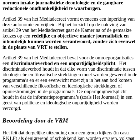
normen inzake journalistieke deontologie en de gangbare
redactionele onafhankelijkheid te waarborgen
.
Artikel 39 van het Mediadecreet vormt eveneens een inperking van
deze autonomie en vrijheid. Bij het toezicht op de naleving van
artikel 39 van het Mediadecreet gaat de Kamer na of de gemaakte
keuzes op een
redelijke en objectieve manier journalistiek en
inhoudelijk kunnen worden verantwoord, zonder zich evenwel
in de plaats van VRT te stellen.
Artikel 39 van het Mediadecreet bevat voor de omroeporganisaties
een
discriminatieverbod en een onpartijdigheidsplicht
. Het
discriminatieverbod houdt in dat elke vorm van discriminatie tussen
ideologische en filosofische strekkingen moet worden geweerd in de
programma’s en er een evenwicht moet zijn in het aan bod komen
van verschillende filosofische en ideologische strekkingen of
opiniestromingen in de programma’s. De onpartijdigheidsplicht
houdt in dat de informatieprogramma’s (zoals Het Journaal) in een
geest van politieke en ideologische onpartijdigheid worden
verzorgd.
Beoordeling door de VRM
Het feit dat dergelijke uitzending door een groep kijkers (in casu
RKLF) als denigrerend of schokkend kan worden ervaren, volstaat