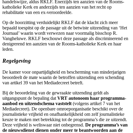
handelswijze, aldus RKLF. Enerzijds ten aanzien van de Rooms-
katholieke Kerk en anderzijds ten aanzien van het recht op
rehabilitatie van een ex-veroordeelde.
Op de hoorzitting verduidelijkt RKLF dat de klacht zich meer
bepaald toespitst op de passage uit de betwiste uitzending van ‘Het
Journaal’ waarin wordt verwezen naar voormalig bisschop R.
Vangheluwe. RKLF beschouwt deze passage als discriminerend en
denigrerend ten aanzien van de Rooms-katholieke Kerk en haar
leden.
Regelgeving
De kamer voor onpartijdigheid en bescherming van minderjarigen
beoordeelt de mate waarin de betroffen uitzending een schending
van artikel 39 van het Mediadecreet betreft.
Bij de beoordeling van de gewraakte uitzending geldt als
uitgangspunt de bepaling dat
VRT autonoom haar programma-
aanbod en uitzendschema vaststelt
(volgens artikel 7 van het
Mediadecreet). De openbare omroeporganisatie beschikt over de
journalistieke vrijheid en onafhankelijkheid om zelf journalistieke
keuze te maken met betrekking tot de programma’s die ze uitzendt.
Deze vrijheid is weliswaar niet onbegrensd.
De programma’s van
de nieuwsdienst dienen onder meer te beantwoorden aan de