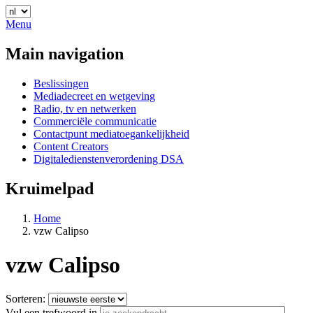
Menu
Main navigation
Beslissingen
Mediadecreet en wetgeving
Radio, tv en netwerken
Commerciële communicatie
Contactpunt mediatoegankelijkheid
Content Creators
Digitaledienstenverordening DSA
Kruimelpad
Home
vzw Calipso
vzw Calipso
Sorteren:
Vul een trefwoord in