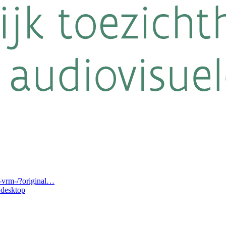
-vrm-/?original…
desktop