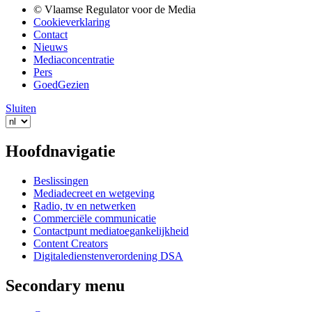
© Vlaamse Regulator voor de Media
Cookieverklaring
Contact
Nieuws
Mediaconcentratie
Pers
GoedGezien
Sluiten
Hoofdnavigatie
Beslissingen
Mediadecreet en wetgeving
Radio, tv en netwerken
Commerciële communicatie
Contactpunt mediatoegankelijkheid
Content Creators
Digitaledienstenverordening DSA
Secondary menu