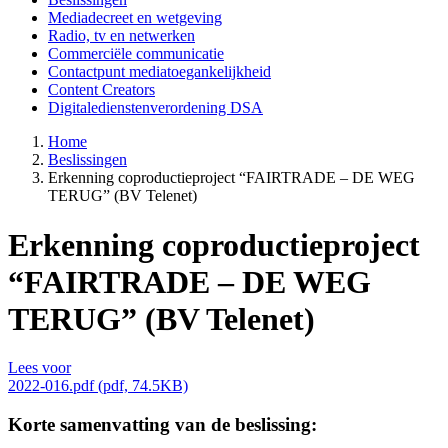
Mediadecreet en wetgeving
Main
Radio, tv en netwerken
navigation
Commerciële communicatie
Contactpunt mediatoegankelijkheid
Content Creators
Digitaledienstenverordening DSA
Home
Beslissingen
Kruimelpad
Erkenning coproductieproject “FAIRTRADE – DE WEG
TERUG” (BV Telenet)
Erkenning coproductieproject
“FAIRTRADE – DE WEG
TERUG” (BV Telenet)
Lees voor
2022-016.pdf (pdf, 74.5KB)
Korte samenvatting van de beslissing: