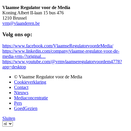
Vlaamse Regulator voor de Media
Koning Albert II-laan 15 bus 476
1210 Brussel
vrm@vlaanderen.be
Volg ons op:
https://www.facebook.com/VlaamseRegulatorvoordeMedia/
https://www.linkedin.com/company/vlaamse-regulator-voor-de-
media-vrm-/?original…
https://www.youtube.com/@vrmvlaamseregulatorvoordem4778?
app=desktop
© Vlaamse Regulator voor de Media
Cookieverklaring
Bottom
Contact
menu
Nieuws
Mediaconcentratie
Pers
GoedGezien
Sluiten