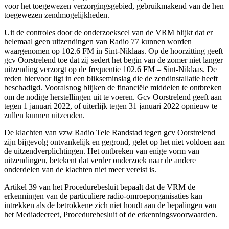
voor het toegewezen verzorgingsgebied, gebruikmakend van de hen
toegewezen zendmogelijkheden.
Uit de controles door de onderzoekscel van de VRM blijkt dat er
helemaal geen uitzendingen van Radio 77 kunnen worden
waargenomen op 102.6 FM in Sint-Niklaas. Op de hoorzitting geeft
gcv Oorstrelend toe dat zij sedert het begin van de zomer niet langer
uitzending verzorgt op de frequentie 102.6 FM – Sint-Niklaas. De
reden hiervoor ligt in een blikseminslag die de zendinstallatie heeft
beschadigd. Vooralsnog blijken de financiële middelen te ontbreken
om de nodige herstellingen uit te voeren. Gcv Oorstrelend geeft aan
tegen 1 januari 2022, of uiterlijk tegen 31 januari 2022 opnieuw te
zullen kunnen uitzenden.
De klachten van vzw Radio Tele Randstad tegen gcv Oorstrelend
zijn bijgevolg ontvankelijk en gegrond, gelet op het niet voldoen aan
de uitzendverplichtingen. Het ontbreken van enige vorm van
uitzendingen, betekent dat verder onderzoek naar de andere
onderdelen van de klachten niet meer vereist is.
Artikel 39 van het Procedurebesluit bepaalt dat de VRM de
erkenningen van de particuliere radio-omroeporganisaties kan
intrekken als de betrokkene zich niet houdt aan de bepalingen van
het Mediadecreet, Procedurebesluit of de erkenningsvoorwaarden.