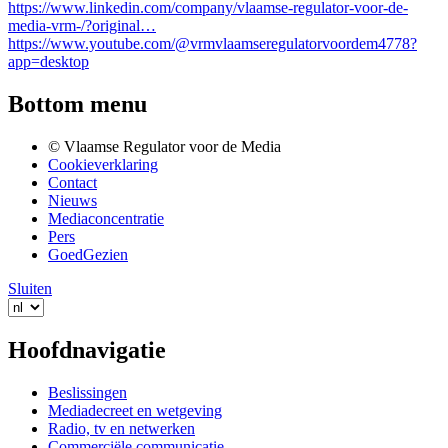
https://www.linkedin.com/company/vlaamse-regulator-voor-de-
media-vrm-/?original…
https://www.youtube.com/@vrmvlaamseregulatorvoordem4778?
app=desktop
Bottom menu
© Vlaamse Regulator voor de Media
Cookieverklaring
Contact
Nieuws
Mediaconcentratie
Pers
GoedGezien
Sluiten
Hoofdnavigatie
Beslissingen
Mediadecreet en wetgeving
Radio, tv en netwerken
Commerciële communicatie