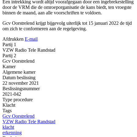
Een intrekking wordt altijd voorafgegaan door een ingebrekestelling
door de VRM die de omroeporganisatie de kans biedt, ten vroegste
binnen de maand, aan alle voorschriften te voldoen.
Gcv Oorstrelend krijgt bijgevolg uiterlijk tot 15 januari 2022 de tijd
om zich te conformeren aan de regelgeving.
Afdrukken
E-mail
Partij 1
VZW Radio Tele Randstad
Partij 2
Gcv Oorstrelend
Kamer
Algemene kamer
Datum beslissing
22 november 2021
Beslissingsnummer
2021-042
Type procedure
Klacht
Tags
Gcv Oorstrelend
VZW Radio Tele Randstad
klacht
erkenning