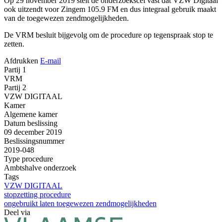
Op 29 november 2019 stelt de onderzoekscel vast dat VZW Digitaal
ook uitzendt voor Zingem 105.9 FM en dus integraal gebruik maakt
van de toegewezen zendmogelijkheden.
De VRM besluit bijgevolg om de procedure op tegenspraak stop te
zetten.
Afdrukken
E-mail
Partij 1
VRM
Partij 2
VZW DIGITAAL
Kamer
Algemene kamer
Datum beslissing
09 december 2019
Beslissingsnummer
2019-048
Type procedure
Ambtshalve onderzoek
Tags
VZW DIGITAAL
stopzetting procedure
ongebruikt laten toegewezen zendmogelijkheden
Deel via