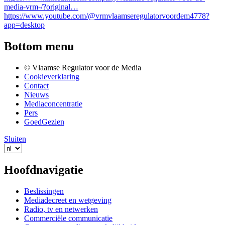
media-vrm-/?original…
https://www.youtube.com/@vrmvlaamseregulatorvoordem4778?
app=desktop
Bottom menu
© Vlaamse Regulator voor de Media
Cookieverklaring
Contact
Nieuws
Mediaconcentratie
Pers
GoedGezien
Sluiten
Hoofdnavigatie
Beslissingen
Mediadecreet en wetgeving
Radio, tv en netwerken
Commerciële communicatie