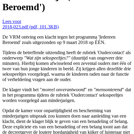
Beroemd')
Lees voor
2018-023.pdf (pdf, 101.3KB)
De VRM ontving een klacht tegen het programma 'Iedereen
Beroemd' zoals uitgezonden op 9 maart 2018 op ÉÉN.
Tijdens de betreffende uitzending heeft de rubriek 'Oudercontact' als
onderwerp
"Wat zijn seksspeeltjes?"
(duurtijd van ongeveer drie
minuten). Hierbij komen afwisselend een zevental ouders met één of
twee van hun jonge kinderen in beeld. Zij krijgen allen dezelfde drie
seksspeeltjes voorgelegd, waarna de kinderen raden naar de functie
of verheldering vragen aan de ouder.
De klager vindt het "
moreel onverantwoord
" en
"mensonterend
" dat
in het programma tijdens de rubriek 'Oudercontact' seksspeeltjes
worden voorgelegd aan minderjarigen.
Opdat de kamer voor onpartijdigheid en bescherming van
minderjarigen uitspraak zou kunnen doen naar aanleiding van een
klacht, dient de klager blijk te geven van een benadeling of belang.
Deze expliciete eis van een benadeling of een belang toont aan dat
de decreetgever de loutere hoedanigheid van kijker of luisteraar niet