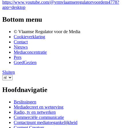
https://www.youtube.com/@vrmvlaamseregulatorvoordem4778?
app=desktop
Bottom menu
© Vlaamse Regulator voor de Media
Cookieverklaring
Contact
Nieuws
Mediaconcentratie
Pers
GoedGezien
Sluiten
Hoofdnavigatie
Beslissingen
Mediadecreet en wetgeving
Radio, tv en netwerken
Commerciële communicatie
Contactpunt mediatoegankelijkheid
Content Creators