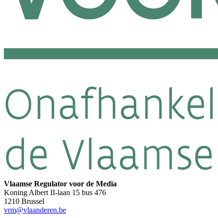
Vlaamse Regulator voor de Media
Koning Albert II-laan 15 bus 476
1210 Brussel
vrm@vlaanderen.be