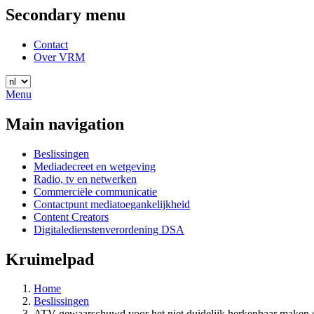
Secondary menu
Contact
Over VRM
Menu
Main navigation
Beslissingen
Mediadecreet en wetgeving
Radio, tv en netwerken
Commerciële communicatie
Contactpunt mediatoegankelijkheid
Content Creators
Digitaledienstenverordening DSA
Kruimelpad
Home
Beslissingen
ATV gewaarschuwd voor het niet duidelijk herkenbaar maken 