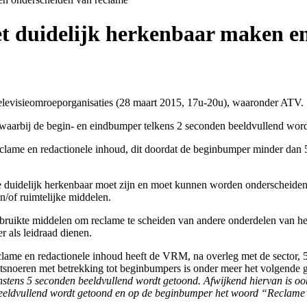
t duidelijk herkenbaar maken en
televisieomroeporganisaties (28 maart 2015, 17u-20u), waaronder ATV.
 waarbij de begin- en eindbumper telkens 2 seconden beeldvullend w
clame en redactionele inhoud, dit doordat de beginbumper minder dan 
clame duidelijk herkenbaar moet zijn en moet kunnen worden onderschei
n/of ruimtelijke middelen.
ruikte middelen om reclame te scheiden van andere onderdelen van het
r als leidraad dienen.
reclame en redactionele inhoud heeft de VRM, na overleg met de sector,
htsnoeren met betrekking tot beginbumpers is onder meer het volgende g
tens 5 seconden beeldvullend wordt getoond. Afwijkend hiervan is oo
eldvullend wordt getoond en op de beginbumper het woord “Reclame” v