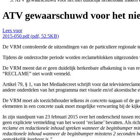
ATV gewaarschuwd voor het nie
Lees voor
2015-050.pdf (pdf, 52.5KB)
De VRM controleerde de uitzendingen van de particuliere regionale 
Tijdens de onderzochte periode worden reclameblokken uitgezonden
De VRM meent dat er geen duidelijk herkenbare afbakening is van re
“RECLAME” niet wordt vermeld.
Artikel 79, § 1, van het Mediadecreet schrijft voor dat televisiere
andere onderdelen van het programma met visuele en/of akoestische e
De VRM moet als toezichthouder telkens
in concreto
nagaan of de geb
elementen in een concrete zaak moet mogelijke verwarring bij de kijke
In zijn standpunt van 23 februari 2015 over het onderscheid tussen 
geen expliciete vermelding van het woord ‘reclame’ bevatten. Als ric
reclame en redactionele inhoud spreken wanneer de beginbumper mins
redactionele inhoud wanneer de beginbumper minstens 2 seconden be
gemakkelijk leesbaar is.”