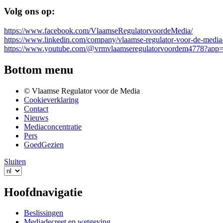
Volg ons op:
https://www.facebook.com/VlaamseRegulatorvoordeMedia/
https://www.linkedin.com/company/vlaamse-regulator-voor-de-media
https://www.youtube.com/@vrmvlaamseregulatorvoordem4778?app=
Bottom menu
© Vlaamse Regulator voor de Media
Cookieverklaring
Contact
Nieuws
Mediaconcentratie
Pers
GoedGezien
Sluiten
Hoofdnavigatie
Beslissingen
Mediadecreet en wetgeving