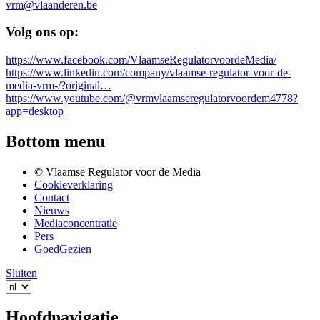
vrm@vlaanderen.be
Volg ons op:
https://www.facebook.com/VlaamseRegulatorvoordeMedia/
https://www.linkedin.com/company/vlaamse-regulator-voor-de-
media-vrm-/?original…
https://www.youtube.com/@vrmvlaamseregulatorvoordem4778?
app=desktop
Bottom menu
© Vlaamse Regulator voor de Media
Cookieverklaring
Contact
Nieuws
Mediaconcentratie
Pers
GoedGezien
Sluiten
Hoofdnavigatie