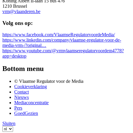
Koning Albert II-laan 15 bus 476
1210 Brussel
vrm@vlaanderen.be
Volg ons op:
https://www.facebook.com/VlaamseRegulatorvoordeMedia/
https://www.linkedin.com/company/vlaamse-regulator-voor-de-
media-vrm-/?original…
https://www.youtube.com/@vrmvlaamseregulatorvoordem4778?
app=desktop
Bottom menu
© Vlaamse Regulator voor de Media
Cookieverklaring
Contact
Nieuws
Mediaconcentratie
Pers
GoedGezien
Sluiten