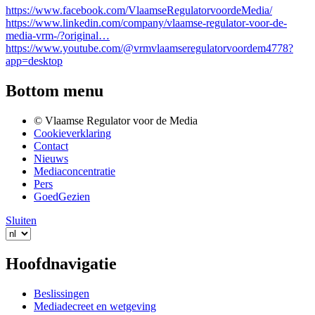
https://www.facebook.com/VlaamseRegulatorvoordeMedia/
https://www.linkedin.com/company/vlaamse-regulator-voor-de-
media-vrm-/?original…
https://www.youtube.com/@vrmvlaamseregulatorvoordem4778?
app=desktop
Bottom menu
© Vlaamse Regulator voor de Media
Cookieverklaring
Contact
Nieuws
Mediaconcentratie
Pers
GoedGezien
Sluiten
Hoofdnavigatie
Beslissingen
Mediadecreet en wetgeving