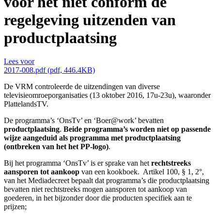
voor het niet conform de
regelgeving uitzenden van
productplaatsing
Lees voor
2017-008.pdf (pdf, 446.4KB)
De VRM controleerde de uitzendingen van diverse
televisieomroeporganisaties (13 oktober 2016, 17u-23u), waaronder
PlattelandsTV.
De programma’s ‘OnsTv’ en ‘Boer@work’ bevatten
productplaatsing
.
Beide programma’s worden niet op passende
wijze aangeduid als programma met productplaatsing
(ontbreken van het het PP-logo)
.
Bij het programma ‘OnsTv’ is er sprake van het
rechtstreeks
aansporen tot aankoop
van een kookboek. Artikel 100, § 1, 2°,
van het Mediadecreet bepaalt dat programma’s die productplaatsing
bevatten niet rechtstreeks mogen aansporen tot aankoop van
goederen, in het bijzonder door die producten specifiek aan te
prijzen;